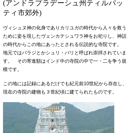
(アンドラプラデーシュ州ティルパッ
ティ市郊外)
ヴィシュヌ神の化身でありカリユガの時代から人々を救う
ために姿を現したヴェンカテシュワラ神をお祀りし、神話
の時代からこの地にあったとされる伝説的な寺院です。
地元ではバラジとかシュリ・バリと呼ばれ崇拝されていま
す。 その寄進額はインド中の寺院の中で一・二を争う規
模です。
この地には記録にあるだけでも紀元前10世紀から存在し、
現在の寺院の建物も３世紀頃に建てられたものです。