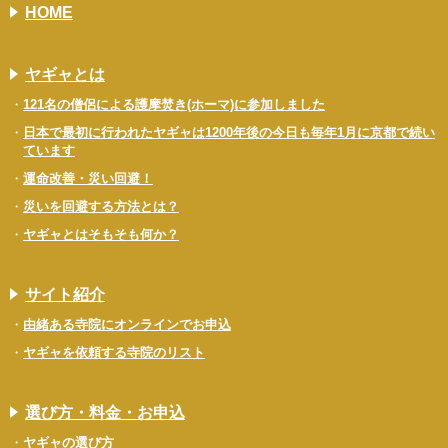
HOME
ヤギャとは
121名の僧侶による護摩焚き(ホーマ)に参加しました
日本で最初に行われたヤギャは1200年後の今日も毎年1月に京都で続い
ています
運命改善・災い回避！
災いを回避する方法とは？
ヤギャとはそもそも何か？
サイト紹介
由緒ある寺院にオンラインでお申込
ヤギャを依頼する寺院のリスト
選び方・料金・お申込
ヤギャの選び方