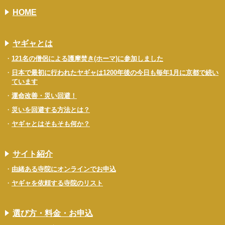
HOME
ヤギャとは
121名の僧侶による護摩焚き(ホーマ)に参加しました
日本で最初に行われたヤギャは1200年後の今日も毎年1月に京都で続い
ています
運命改善・災い回避！
災いを回避する方法とは？
ヤギャとはそもそも何か？
サイト紹介
由緒ある寺院にオンラインでお申込
ヤギャを依頼する寺院のリスト
選び方・料金・お申込